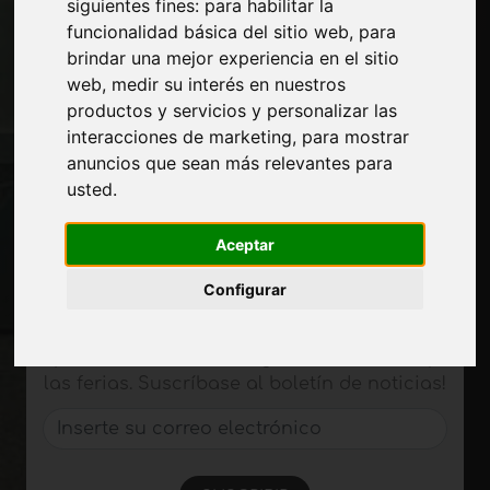
siguientes fines:
para habilitar la
Corte-comercial
funcionalidad básica del sitio web
,
para
Contactos
brindar una mejor experiencia en el sitio
Exposiciones
web
,
medir su interés en nuestros
Journal
productos y servicios y personalizar las
Presentarte
interacciones de marketing
,
para mostrar
Privacidad
anuncios que sean más relevantes para
Mapa del sitio
usted
.
Aceptar
Manténgase al día
Configurar
No se pierda las últimas noticias del sector,
las novedades de las empresas, los
productos, las tecnologías innovadoras y
las ferias. Suscríbase al boletín de noticias!