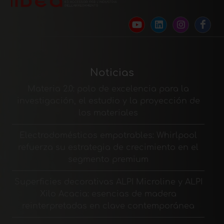
Noticias
Materia 2.0: polo de excelencia para la
investigación, el estudio y la proyección de
los materiales
Electrodomésticos empotrables: Whirlpool
refuerza su estrategia de crecimiento en el
segmento premium
Superficies decorativas ALPI Microline y ALPI
Xilo Acacia: esencias de madera
reinterpretadas en clave contemporánea