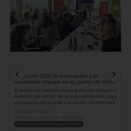
Interzum 2025: la innovación y la
i
economía circular en el punto de mira
i
c
El evento se confirma como punto de encuentro
A
mundial del sector de la subcontratación para
n
la industria del mueble y el diseño de interiores
q
Categoria:
Ferias
C
Fecha de publicación:
19/03/2025
F
:
Interzum - Koelnmesse GmbH