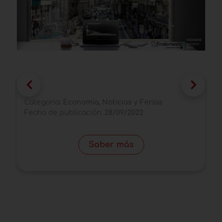
M
a
Categoria:
Economía, Noticias y Ferias
F
Fecha de publicación:
28/09/2022
A
t
Saber más
b
i
C
F