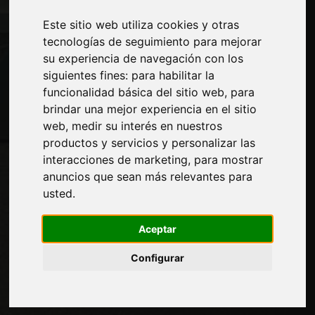
Presentarte
Este sitio web utiliza cookies y otras
Privacidad
tecnologías de seguimiento para mejorar
Mapa del sitio
su experiencia de navegación con los
siguientes fines:
para habilitar la
funcionalidad básica del sitio web
,
para
Manténgase al día
brindar una mejor experiencia en el sitio
No se pierda las últimas noticias del sector,
web
,
medir su interés en nuestros
las novedades de las empresas, los
productos y servicios y personalizar las
productos, las tecnologías innovadoras y
interacciones de marketing
,
para mostrar
las ferias. Suscríbase al boletín de noticias!
anuncios que sean más relevantes para
usted
.
Aceptar
SUSCRIBIR
Configurar