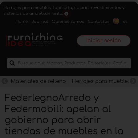
Herrajes para muebles, tapicería, cocina, revestimientos y
sistemas de amueblamiento.
Home
Journal
Quienes somos
Contactos
es
Iniciar sesión
Materiales de relleno
Herrajes para muebles
FederlegnoArredo y
Federmobili: apelan al
gobierno para abrir
tiendas de muebles en la