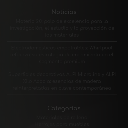
Noticias
Materia 2.0: polo de excelencia para la
investigación, el estudio y la proyección de
los materiales
Electrodomésticos empotrables: Whirlpool
refuerza su estrategia de crecimiento en el
segmento premium
Superficies decorativas ALPI Microline y ALPI
Xilo Acacia: esencias de madera
reinterpretadas en clave contemporánea
Categorias
Materiales de relleno
Herrajes para muebles