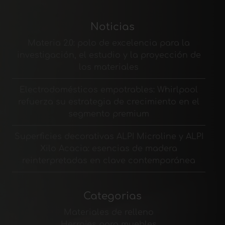
Noticias
Materia 2.0: polo de excelencia para la
investigación, el estudio y la proyección de
los materiales
Electrodomésticos empotrables: Whirlpool
refuerza su estrategia de crecimiento en el
segmento premium
Superficies decorativas ALPI Microline y ALPI
Xilo Acacia: esencias de madera
reinterpretadas en clave contemporánea
Categorias
Materiales de relleno
Herrajes para muebles