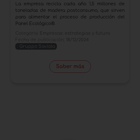
a
La empresa recicla cada año 1,5 millones de
E
toneladas de madera postconsumo, que sirven
d
para alimentar el proceso de producción del
s
Panel Ecológico®.
i
Categoria:
Empresas: estrategias y futuro
C
Fecha de publicación:
18/12/2024
s
:
Gruppo Saviola
F
Saber más