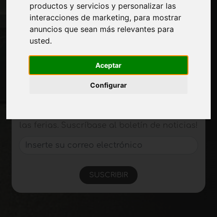
Journal
productos y servicios y personalizar las
Presentarte
interacciones de marketing
,
para mostrar
Privacidad
anuncios que sean más relevantes para
Mapa del sitio
usted
.
Aceptar
Manténgase al día
Configurar
No se pierda las últimas noticias del sector,
las novedades de las empresas, los
productos, las tecnologías innovadoras y
las ferias. Suscríbase al boletín de noticias!
SUSCRIBIR