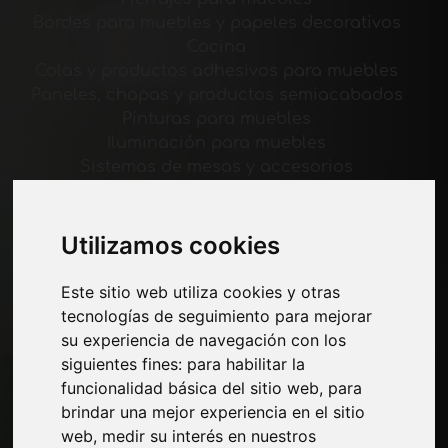
Bordes para muebles y papeles decorativos
Cocina
Colas y productos adhesivos para muebles
Paneles, chapas y productos semiacabados
Pinturas para muebles
Iluminación para muebles
Sistemas de mesas y accesorios
Materiales Tecnológicos
Máquinas y software para la industria del
mueble
Utilizamos cookies
Economía, Noticias y Ferias
Este sitio web utiliza cookies y otras
tecnologías de seguimiento para mejorar
Paginas
su experiencia de navegación con los
Quienes somos
siguientes fines:
para habilitar la
Corte-comercial
funcionalidad básica del sitio web
,
para
Contactos
brindar una mejor experiencia en el sitio
Exposiciones
web
,
medir su interés en nuestros