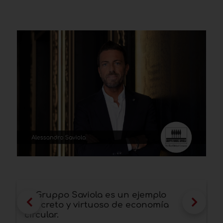
El Gruppo Saviola es un ejemplo
I
concreto y virtuoso de economía
S
circular.
e