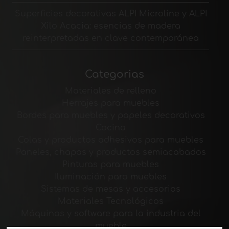
Superficies decorativas ALPI Microline y ALPI
Xilo Acacia: esencias de madera
reinterpretadas en clave contemporánea
Categorias
Materiales de relleno
Herrajes para muebles
Bordes para muebles y papeles decorativos
Cocina
Colas y productos adhesivos para muebles
Paneles, chapas y productos semiacabados
Pinturas para muebles
Iluminación para muebles
Sistemas de mesas y accesorios
Materiales Tecnológicos
Máquinas y software para la industria del
mueble