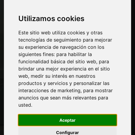
Economía, Noticias y Ferias
Utilizamos cookies
Paginas
Este sitio web utiliza cookies y otras
Quienes somos
tecnologías de seguimiento para mejorar
Corte-comercial
su experiencia de navegación con los
Contactos
siguientes fines:
para habilitar la
Exposiciones
funcionalidad básica del sitio web
,
para
Journal
brindar una mejor experiencia en el sitio
Presentarte
web
,
medir su interés en nuestros
Privacidad
productos y servicios y personalizar las
Mapa del sitio
interacciones de marketing
,
para mostrar
anuncios que sean más relevantes para
usted
.
Manténgase al día
No se pierda las últimas noticias del sector,
Aceptar
las novedades de las empresas, los
productos, las tecnologías innovadoras y
Configurar