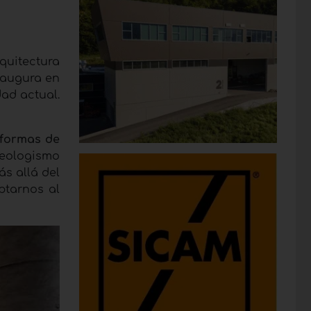
quitectura
naugura en
ad actual.
formas de
n neologismo
s allá del
ptarnos al