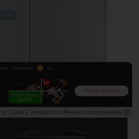
omos
Contactos
es
Iniciar sesión
na
Colas y productos adhesivos para muebles
Pan