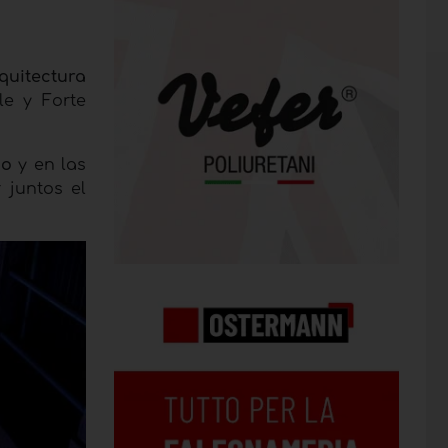
quitectura
le y Forte
co
y en las
 juntos el