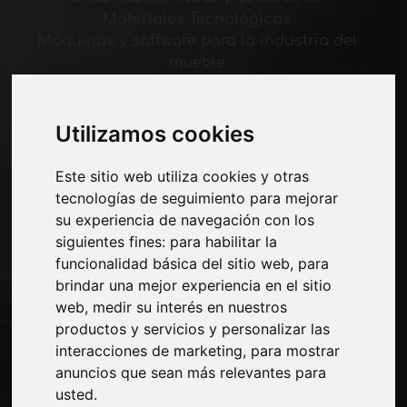
Materiales Tecnológicos
Máquinas y software para la industria del
mueble
Economía, Noticias y Ferias
Utilizamos cookies
Paginas
Quienes somos
Este sitio web utiliza cookies y otras
Corte-comercial
tecnologías de seguimiento para mejorar
Contactos
su experiencia de navegación con los
Exposiciones
siguientes fines:
para habilitar la
Journal
funcionalidad básica del sitio web
,
para
Presentarte
brindar una mejor experiencia en el sitio
Privacidad
web
,
medir su interés en nuestros
Mapa del sitio
productos y servicios y personalizar las
interacciones de marketing
,
para mostrar
anuncios que sean más relevantes para
usted
.
Manténgase al día