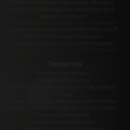
Electrodomésticos empotrables: Whirlpool
refuerza su estrategia de crecimiento en el
segmento premium
Superficies decorativas ALPI Microline y ALPI
Xilo Acacia: esencias de madera
reinterpretadas en clave contemporánea
Categorias
Materiales de relleno
Herrajes para muebles
Bordes para muebles y papeles decorativos
Cocina
Colas y productos adhesivos para muebles
Paneles, chapas y productos semiacabados
Pinturas para muebles
Iluminación para muebles
Sistemas de mesas y accesorios