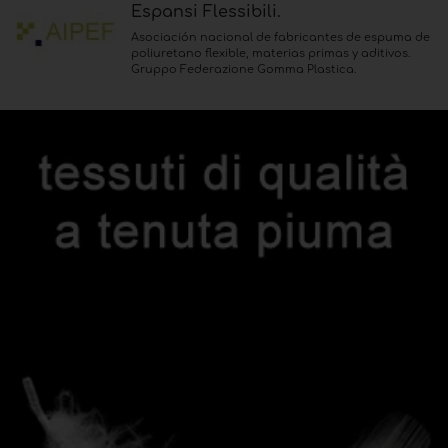
Espansi Flessibili.
Asociación nacional de fabricantes de espuma de
poliuretano flexible, materias primas y aditivos.
Gruppo Federazione Gomma Plastica.