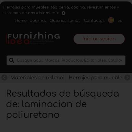
Herrajes para muebles, tapicería, cocina, revestimientos y
sistemas de amueblamiento.
Home
Journal
Quienes somos
Contactos
es
Iniciar sesión
Materiales de relleno
Herrajes para muebles
Resultados de búsqueda
de: laminacion de
poliuretano