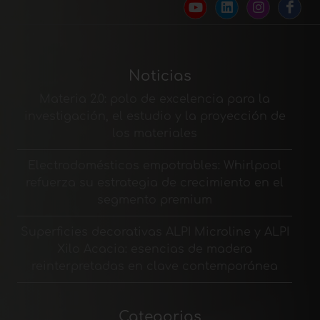
Noticias
Materia 2.0: polo de excelencia para la
investigación, el estudio y la proyección de
los materiales
Electrodomésticos empotrables: Whirlpool
refuerza su estrategia de crecimiento en el
segmento premium
Superficies decorativas ALPI Microline y ALPI
Xilo Acacia: esencias de madera
reinterpretadas en clave contemporánea
Categorias