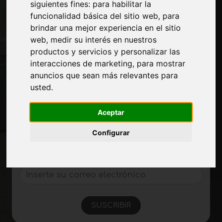
siguientes fines:
para habilitar la
Contactos
funcionalidad básica del sitio web
,
para
Exposiciones
brindar una mejor experiencia en el sitio
Journal
web
,
medir su interés en nuestros
Presentarte
productos y servicios y personalizar las
Privacidad
interacciones de marketing
,
para mostrar
Mapa del sitio
anuncios que sean más relevantes para
usted
.
Manténgase al día
Aceptar
No se pierda las últimas noticias del sector,
las novedades de las empresas, los
Configurar
productos, las tecnologías innovadoras y
las ferias. Suscríbase al boletín de noticias!
SUSCRIBIR