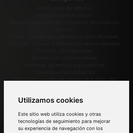
Materiales de relleno
Herrajes para muebles
Bordes para muebles y papeles decorativos
Cocina
Colas y productos adhesivos para muebles
Paneles, chapas y productos semiacabados
Pinturas para muebles
Iluminación para muebles
Sistemas de mesas y accesorios
Materiales Tecnológicos
Máquinas y software para la industria del
mueble
Economía, Noticias y Ferias
Utilizamos cookies
Paginas
Este sitio web utiliza cookies y otras
tecnologías de seguimiento para mejorar
Quienes somos
su experiencia de navegación con los
Corte-comercial